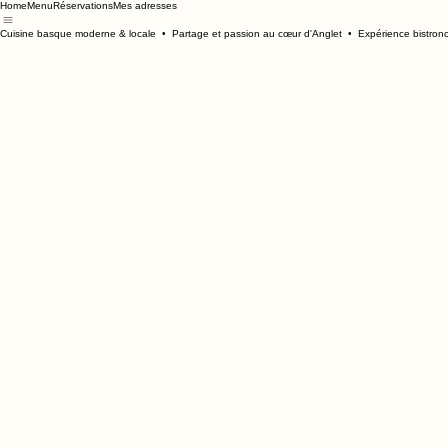
Home
Menu
Réservations
Mes adresses
Cuisine basque moderne & locale  •  Partage et passion au cœur d'Anglet  •  Expérience bistro